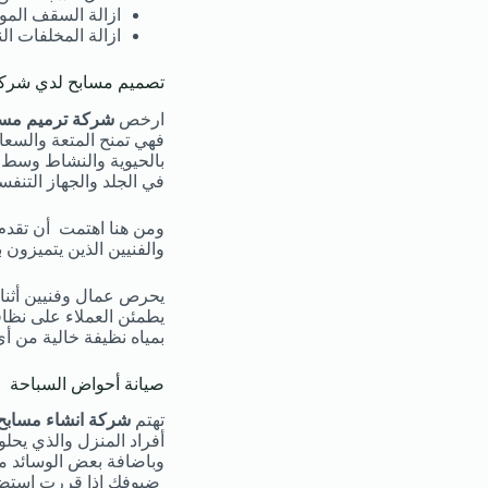
ازالة السقف الموج
ازالة المخلفات ال
تصميم مسابح لدي شركة
ارخص
شركة ترميم مساب
فهي تمنح المتعة والسعا
بالحيوية والنشاط وسط ا
في الجلد والجهاز التنفس
ومن هنا اهتمت أن تقدم
والفنيين الذين يتميزون ب
يحرص عمال وفنيين أثنا
يطمئن العملاء على نظافة
بمياه نظيفة خالية من أي
صيانة أحواض السباحة
تهتم
شركة انشاء مسابح 
أفراد المنزل والذي يحل
وباضافة بعض الوسائد من
ضيوفك إذا قررت استضاف