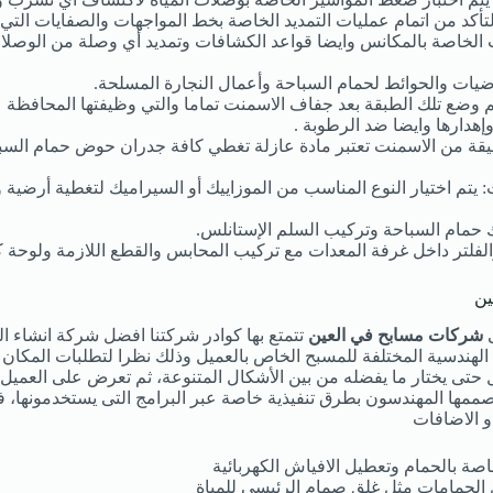
تأكد من اتمام عمليات التمديد الخاصة بخط المواجهات والصفايات التي
 الخاصة بالمكانس وايضا قواعد الكشافات وتمديد أي وصلة من الوصلا
ات والحوائط لحمام السباحة وأعمال النجارة المسلحة.
تم وضع تلك الطبقة بعد جفاف الاسمنت تماما والتي وظيفتها المحاف
وإهدارها وايضا ضد الرطوبة .
يقة من الاسمنت تعتبر مادة عازلة تغطي كافة جدران حوض حمام السباح
 يتم اختيار النوع المناسب من الموزاييك أو السيراميك لتغطية أرضي
 حمام السباحة وتركيب السلم الإستانلس.
لفلتر داخل غرفة المعدات مع تركيب المحابس والقطع اللازمة ولوحة ك
ين
ى
شركات مسابح في العين
تتمتع بها كوادر شركتنا افضل شركة انشاء ال
 الهندسية المختلفة للمسبح الخاص بالعميل وذلك نظرا لتطلبات المكا
ل حتى يختار ما يفضله من بين الأشكال المتنوعة، ثم تعرض على العم
ها المهندسون بطرق تنفيذية خاصة عبر البرامج التى يستخدمونها، فق
و الاضافات
صة بالحمام وتعطيل الافياش الكهربائية
الحمامات مثل غلق صمام الرئيسي للمياة