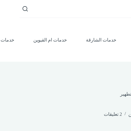
ا
ل
ت
ج
ا
و
ز
خدمات الشارقة
خدمات ام القيوين
خدمات 
إ
ل
ى
ا
ل
م
ح
ت
و
ى
ن
2 تعليقات