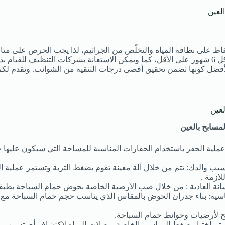
لعين
حفاظ على نظافة المياه والتخلّص من الجراثيم، لذا يجب الحرص على متا
وتنظيفها وصيانتها مرة كل 6 شهور على الأقل، كما ويمكن الاستعانة بشركات التنظيف للقيا
أفضل كونها تضمن تحقيق أقصى درجات التنقية من الشوائب. ونقدم لك
عين
مسابح بالعين
 عملية الحفر باستخدام الحفارات المناسبة للمساحة التي سيكون عليه
ب والدك: تتم من خلال اَلة معينة تقوم بضغط التربة وتستمر عملية الد
لازمة .
ة العادية : من خلال صب الأرضية الخاصة بحوض حمام السباحة بطبقة
ساسية: بناء جدران الحوض بالمقاس الذي يناسب حجم حمام السباحة م
 لأرضيات وحوائط حمام السباحة.
 يتم اختبار ضغط المواسير الخاصة بوصلات المياه لاكتشاف أي تسرب 