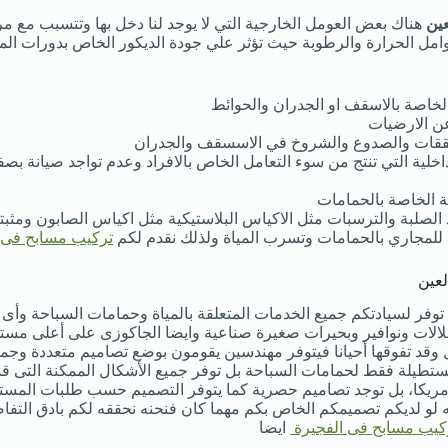
عين
هناك بعض العومل الخارجية التي لا يوجد لنا دخل بها وتتسبب مع مر
ل الحرارة والرطوبة حيث تؤثر علي جودة الديكور الخاص بدورات المي
لخاصة بالاسقف او الجدران والحوائط
ن الارضيات
قات والصدوع والشروخ في الاسسقف والجدران
اخلية التي تنتج من سوء التعامل الخاص بالافراد وعدم تواجد صيانة بص
 الخاصة بالحمامات
 الصلبة والترسبات مثل الاكياس البلاستيكية مثل اكياس الصابون ومثبت
للمجاري بالحمامات وتسرب المياة ولذلك نقدم لكم
تركيب مسابح فى 
عين
توفر لسيادتكم جميع الخدمات المتعلقة بالمياة وحمامات السباحة وأى
شلالات ونوافير وبحيرات صغيرة صناعية وايضا الجاكوزى على أعلى مست
وقد تفوقها أحيانا فيتوفر مهندسين يقومون بوضع تصاميم متعددة وجميعه
تطيلة فقط لحمامات السباحة بل توفر جميع الأشكال الممكنة التى قد
 أمريكا، بل توجد تصاميم حصرية كما يتوفر التصميم حسب طلبات ال
انه لو لديكم تصميمكم الخاص بكم مهما كان فنحنه نحققه لكم بادق التف
كيب مسابح فى الفجيرة
ايضا