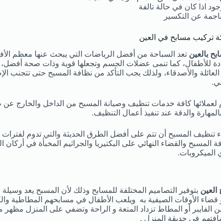
ود اذا كان في حالة تالفة
ناجمة عن التكسير
 تركيب مسابح في العين
ح بالعين
تعد السباحة من أفضل الرياضات التي يبحث عنها معظم الأفراد
دة للأطفال، كما تنمى عضلات الجسم وتجعلها قوية وذات صحة أفضل، ف
لعائلة والأصدقاء، ولذلك يجب التأكد من نظافة المسبح حتى تتجنب الإص
ي.
 لعملائها كافة خدمات تنظيف وصيانة المسبح من الداخل والخارج عن
المهارة والدقة عند تنفيذ أعمال التنظيف.
ء تنظيف المسبح أن تتم على أفضل الطرق الحديثة والتي تدوم لفترات 
 المسبح والقضاء النهائي على البكتيريا والجراثيم المخبأة في أركان الم
 الميكروبات.
العين
بتوفير التصاميم المختلفة للمسابح وذلك لأن المسبح يعد وسيلة ا
و قضاء الأوقات الصيفية به ويلعب الأطفال في مسابحهم المطاطية والكب
 الفايبر أو المطاط تزداد المتعة و الراحة وتضفي على المنزل مظهر متم
تهم في حديقة المنزل .