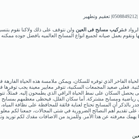
ير
واد فى
تركيب مسابح فى العين
ولن نتوقف على ذلك ولاكنا نقوم بتنسي
ها ونقوم بعمل صيانه لجميع انواع المسابح العالميه بافضل جوده ممكنه
الحياة الفاخر الذي توفره للسكان، ويمكن ملامسة هذه الحياة الفارهة 
كنية. فعلى صعيد المجمعات السكنية، تتوفر معايير معينة يجب توفرها ف
ى يحصل السكان على نمط الحياة الراقي الذي يطمحون إليه. فمثلاً، تت
دي رياضية ومسابح مشتركة. أما سكان الفلل، فيحظى معظمهم بمسابح
در بالذكر أن المسابح تحتاج لعناية فائقة للمحافظة على نظافة المياه، 
 على تقديم أهم النصائح الضرورية في شتى المجالات، جمعنا لكم معلو
 يهمك معرفته عن هذا الأمر. وللمزيد من الاضافات مقدك لكم توريد
ين