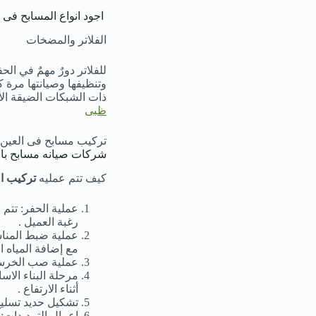
اجود انواع المسابح فى ا
الفلاتر والمضخات
للفلاتر دورٌ مهمٌ في ال
ذات الشبكات الضيقة ال
ظبى
تركيب مسابح فى العين
شركات صيانه مسابح بال
كيف تتم عمليه
تركيب ال
عملية الحفر: تتم
رغبة العميل .
عملية ضبط المناسي
مع إضافة المياه ال
عملية صب الخرسان
مرحلة البناء الا
أثناء الارتفاع .
تشكيل حديد تسليح
اعمال التمديدات: