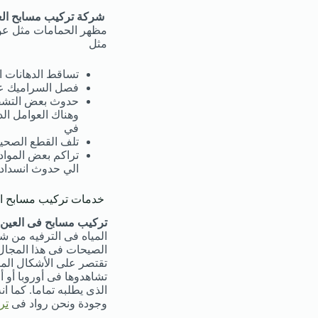
شركة تركيب مسابح ال
مظهر الحمامات مثل عوام
مثل
تساقط الدهانات ا
فصل السراميك ع
حدوث بعض التشق
وهناك العوامل الد
في
تلف القطع الصحية
تراكم بعض المواد
الي حدوث انسداد 
خدمات تركيب مسابح ال
تركيب مسابح فى العين
المياه فى الترفيه من 
الصيحات فى هذا المجال 
تقتصر على الأشكال المس
تشاهدوها فى أوروبا أو
الذى يطلبه تماما. كما 
وجودة ونحن رواد فى
تر