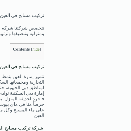
تركيب مسابح فى العين |0508849212| تعقيم وتطه
تتخصص شركتنا شركه الر
ومنزليه وتنضيفها وترتيب
Contents
[
hide
]
تركيب مسابح فى العين
تتميز إمارة العين بنمط 
التجارية ومجمعاتها الس
لمناطق دبي الحيوية، حت
إمارة دبي السكنية نوا
فاخرة لحديقة المنزل. يج
حرصاً منا في ماي بيوت
على ماء المسبح وكل ما
العين
شركة تركيب مسابح الع