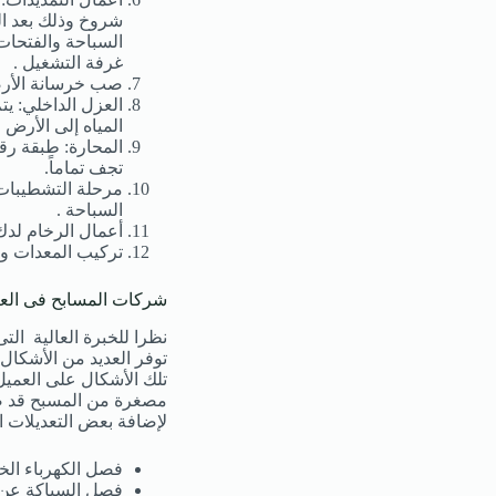
شروخ وذلك بعد ال
السباحة والفتحات
غرفة التشغيل .
صب خرسانة الأرضي
العزل الداخلي: ي
المياه إلى الأرض 
المحارة: طبقة رق
تجف تماماً.
مرحلة التشطيبات:
السباحة .
أعمال الرخام لدك
تركيب المعدات وا
شركات المسابح فى الع
نظرا للخبرة العالية الت
توفر العديد من الأشكال
تلك الأشكال على العمي
مصغرة من المسبح قد صمم
لإضافة بعض التعديلات ا
فصل الكهرباء الخا
فصل السباكة عن 