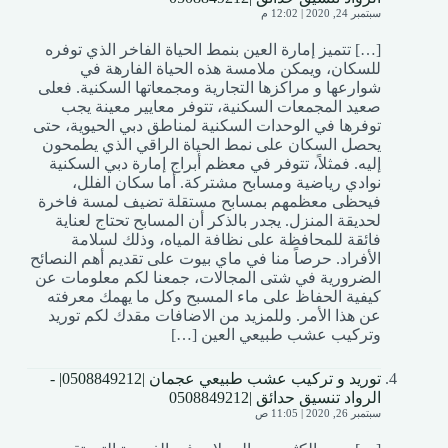
سبتمبر 24, 2020 | 12:02 م
[…] تتميز إمارة العين بنمط الحياة الفاخر الذي توفره
للسكان، ويمكن ملامسة هذه الحياة الفارهة في
شوارعها و مراكزها التجارية ومجمعاتها السكنية. فعلى
صعيد المجمعات السكنية، تتوفر معايير معينة يجب
توفرها في الوحدات السكنية لمناطق دبي الحيوية، حتى
يحصل السكان على نمط الحياة الراقي الذي يطمحون
إليه. فمثلاً، تتوفر في معظم أبراج إمارة دبي السكنية
نوادي رياضية ومسابح مشتركة. أما سكان الفلل،
فيحظى معظمهم بمسابح مستقلة تضيف لمسة فاخرة
لحديقة المنزل. يجدر بالذكر أن المسابح تحتاج لعناية
فائقة للمحافظة على نظافة المياه، وذلك لسلامة
الأفراد. حرصاً منا في ماي بيوت على تقديم أهم النصائح
الضرورية في شتى المجالات، جمعنا لكم معلومات عن
كيفية الحفاظ على ماء المسبح وكل ما يهمك معرفته
عن هذا الأمر. وللمزيد من الاضافات مقدك لكم توريد
وتركيب عشب طبيعي العين […]
توريد و تركيب عشب طبيعي عجمان |0508849212| -
الرواد تنسيق حدائق |0508849212
سبتمبر 26, 2020 | 11:05 ص