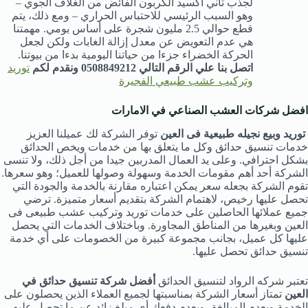
لجذب ثاني أكسيد الكربون الفائض من الغلاف الجوي –
وهو السبب الرئيسي للاحتباس الحراري – ومع ذلك، يتم
قطع حوالي 2.5 مليون شجرة على أساس يومي. مهمتنا
هي عدم التعويض عن معدل إزالة الغابات ولكن لجعل
الحركة الخضراء جزءا من حياتنا اليومية بدءا من بيوتنا.
اتصل بنا علي الرقم التالي 0508849212 ونقدم لكم
توريد
وتركيب عشب طبيعي الفجيرة
افضل شركات العشب الصناعي في الامارات
توريد وبيع نجيله طبيعية فى العين
توفر الشركة لك عميلنا العزيز
خدمات تنسيق حدائق وكل ما يتعلق بها من خدمات ويخص الحدائق
بشكل احترافي. وعلى يد العمال المدربين جيدا من أجل ذلك، ولا تنسى
الشركة أحد أهم مقومات الخدمة وسهولة وصولها للعميل؛ وهو سعرها.
تقوم الشركة بجعله سعر يمكن اعتباره مقارنة بالخدمة والجودة التي
تحصل عليها رخيص، لاهتمام الشركة بتقديم أسعار متميزة. ترضي
جميع عملائها الحاصلين على خدمات توريد وتركيب عشب طبيعى فى
العين وبغيرها من المناطق المجاورة. وباختلاف الخدمات التي يحصل
عليها كل عميل، بجانب مجموعة كبيرة من الخصومات على أي خدمة
تنسيق حدائق تحصل عليها.
تعتبر شركه الرواد لتنسيق الحدائق
أفضل شركة تنسيق حدائق في
العين
تمتاز أسعار الشركة بمناسبتها لجميع العملاء الذين يحصلون على
الخدمة وبعدم المبالغة، وبعدم دفعك أي مبلغ زائد عن ما تحصل عليه