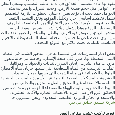
يقوم بها عادة مصممي الحدائق في بداية عملية التصميم. وينبغي النظر
في عوامل مثل حجم قطعة الارض، وحجم المنزل، والميزانية هذه
العوامل جميا يجب ان تؤخذ بعين الاعتبار. الخطوات اللازمة للتصميم
تشمل تخطيط اساسي، جرد وتحليل الموقع، وثائق التشييد، التنفيذ
والصيانة.ومن الأهمية الاخذ بعين الاعتبارالامور المتعلعقة بالظروف
المستقبلية للموقع وهذا يشمل ميلان أشعة الشمس، ونوع التربة،
وتدفق الرياح، وطبوغرافية الارض، والظل، والمناخ. ولتحقيق هدف الحد
من الري الاصطناعي والحد من استخدام المواد السامة يتطلب الاختيار
المناسب للنباتات بحيث تتلائم مع الموقع المحدد .
بعض الآثار للممارسات غير المستدامة هي: التدهور الشديد في النظام
البيئي المحيطة بها، ضرر على صحة الإنسان، وخاصة في حالة تدهور
مزودات مياه الشرب، إلحاق الضرر بالنباتات والحيوانات وموائلها.
عمليات الترسيب من المياه السطحية التي يسببها جريان مياه الأمطار؛
الملوثات الكيميائية في مياه الشرب التي يسببها جريان المبيدات
الحشرية، والمشكلات الصحية الناجمة عن الأسمدة والمبيدات الحشرية
السامة، والاستخدام غير الصحيح والنقل والتخزين والتخلص من
المبيدات الحشرية، وتلوث الهواء والضوضاء الناجمة عن معدات تنسيق
الحدائق؛ غزو الأراضي البرية بالأعشاب الضارة والآفات الحشرية،
والاستخدام الجائر للموارد الطبيعية المحدودة. ونحن متميزون فى
شركة تنسيق حدائق في دبي
توريد تركيب عشب صناعي العين