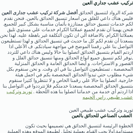
تركيب عشب جداري العين
شركة الرواد لتنسيق الحدائق
أفضل شركة تركيب عشب جدارى العين
فليس هناك داعي للقلق من اسعار تنسيق الحدائق بالعين. فنحن نقدم
لكم خدمات تنسيق حدائق ممتاززة بأثمان مناسبة بشكل كبير للجميع.
فنحن يهمنا أن نقدم لجميع عملائنا الكرام خدمات علي مستوي تليق
بعملائنا الكرام. بالاضافة الي ان تكون التكلفة غير باهظة عليه. لهذا نحن
يسعدنا أن نقدم لكم كل ما حديث في تنسيق الحدائق و لهذا تستطيعون
التواصل بنا علي رقمنا الموضح في مواجهة سيادتكم. ف الأعلي اذا
اردتم القيام بتنسيق الحدائق اتصلوا بنا حالا وليس هناك داعي للتردد
,نوفر لكم تنسيق جميع انواع الحدائق ومنها تنسيق حدائق الفلل و
القصور و الاستراحات. و أيضا الحدائق العامة و الحدائق المنزلية
المخصصة ، تستطيعون التواصل بنا في اي وقت. و نحن سنقوم بكل
شيء مطلوب حتي تبدوا الحدائق المخصصة بكم في اجمل هيئة
خارجية. اتصلوا بنا حالا علي رقمنا الخاص و لا تنتظروا كثيرا سنقوم
بتنسيق الحدائق المخصصة يسعدنا خدمتكم فلا تترددوا في التواصل بنا
اذا اردتم أي خدمة من خدماتنا اتصلوا بنا هذه اللّحظة .
توريد وتركيب
عشب طبيعي راس الخيمه
توريد وتركيب عشب طبيعي العين
العشب الصناعي للحدائق بالعين
الخطوة الرئيسة لتنسيق الحدائق هي تصميمها بحيث تكون
مستدامة.اولا يجب القيام بعملية تحليل لطبيعة الموقع وهذه العملية