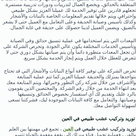
المتعلقة بالحدائق، ويخضع العمال لتدريبات ودورات تدريبية مستمرة.
تجعلهم قادرين على توفير الخدمة لك عميلنا العزيز بشكل طبيعي
واحترافي ويتم خلالها تقديم المعلومات الخاصة بالنباتات والأشجار
وكذلك تأسيس وصيانة الحديقة وعلى التعامل مع العميل حتى لا يشعر
بالضيق، ويضمن العميل لدينا حصولك على حديقة في غاية الجمال.
المعدات التي يتم استخدامها في عملية تنسيق حدائق وفي الصيانة
وتأسيس الخدمات المختلفة يكون عالي الجودة. وتحرص الشركة على
أن تجعل المعدات متطورة دائما وأن يتم صيانتها بشكل دوري حتى لا
تتعرض للعطل خلال العمل ويتم إنجاز الخدمة بشكل سريع.
تحرص الشركة على توفير كافة أنواع النباتات والأشجار التي قد تحتاج
بتواجدها بمنزلك والحديقة عميلنا العزيز.كما تتم عملية المتابعة
والاشراف من خلال شركة ركن التطور وخبرائها، ويتم المتابعة معك
بعد انتهاء الخدمة من خلال رقم الشركة. والمختصين الذين يقومون
بالرد عليك وتقديم لك أي استفسار بخصوص الحدائق وتنسيقها
وصيانتها. والتعامل مع كافة النباتات الموجودة ليك، فشركتنا تسعى
لسهولة التواصل معك.
توريد وتركيب عشب طبيعي في العين
توريد وتركيب عشب طبيعي فى
العين
، تجمع في مهمتها بين العلم
والفن ، فعملية تحويل فناء منزلك إلى بقعة مفعمة بالحياة تتسم