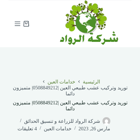
ا
ل
ت
ج
Shopping
ا
cart
و
ز
إ
ل
ى
ا
ل
م
الرئيسية
خدامات العين
ح
توريد وتركيب عشب طبيعي العين |0508849212| متميزون
ت
دائما
و
ى
توريد وتركيب عشب طبيعي العين |0508849212| متميزون
دائما
شركة الرواد للزراعة و تنسيق الحدائق
مارس 26, 2023
خدامات العين
4 تعليقات