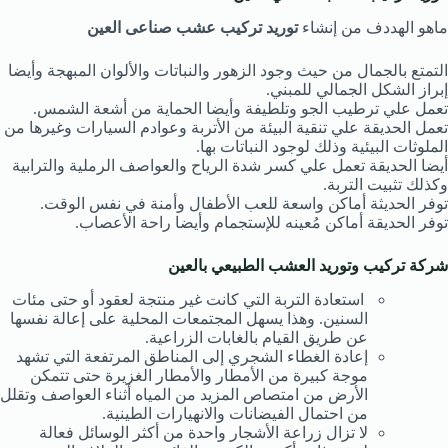
ماهو الهددف من إنشاء
توريد تركيب عشب صناعى العين
التمتع بالجمال من حيث وجود الزهور والنباتات والألوان المبهجة وأيضا
إبراز الشكل الجمالي للمبني.
تعمل علي ترطيب الجو وتلطيفة وأيضا الحماية من أشعة الشمس.
تعمل الحديقة علي تنقية البيئة من الأتربة وعوادم السيارات وغيرها من
الملوثات البيئية وذلك لوجود النباتات بها.
أيضا الحديقة تعمل علي كسر شدة الرياح والعواصف الرملية والترابية
وكذلك تثبيت التربة.
توفر الحديثة أماكن واسعة للعب الأطفال وأمنة في نفس الوقت.
توفر الحديقة أماكن مُعينه للإستجمام وأيضا راحة الأعصاب.
شركة تركيب وتوريد العشب الطبيعي بالعين
استعادة التربة التي كانت غير منتجة لعقود أو حتى مئات
السنين. وهذا يسهل المجتمعات المحلية على إعالة نفسها
عن طريق القيام بالغابات الزراعية.
إعادة الغطاء الشجري إلى المناطق المرتفعة التي تشهد
موجة كبيرة من الأمطار والأمطار الغزيرة حتى تتمكن
الأرض من امتصاص المزيد من المياه أثناء العواصف وتقلل
من احتمال الفيضانات والانهيارات الطينية.
لا تزال زراعة الأشجار واحدة من أكثر الوسائل فعالة