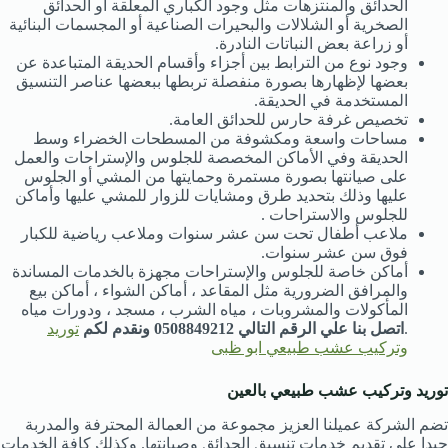
الحدائق والمنتزهات مثل وجود الكباري المعلقة أو الحدائق
الصخرية أو الشلالات والبحيرات الصناعية أو المجسمات البنائية
أو زراعة بعض النباتات النادرة.
وجود نوع من الترابط بين أجزاء وأقسام الحديقة المتباعدة عن
بعضها لإظهارها بصورة منفصلة تربطها ببعضها عناصر التنسيق
المستخدمة في الحديقة.
تخصيص غرفة حارس للحدائق العامة.
مساحات واسعة ومكشوفة من المسطحات الخضراء وسط
الحديقة وفي الأماكن المخصصة للجلوس والإستراحات والعمل
على صيانتها بصورة مستمرة وحمايتها من المشي أو الجلوس
عليها وذلك بتحديد طرق ومشايات للزوار للمشي عليها وأماكن
للجلوس والاستراحات .
ملاعب أطفال تحت سن عشر سنوات وملاعب رياضية للكبار
فوق سن عشر سنوات.
أماكن خاصة للجلوس والإستراحات مجهزة بالخدمات المساندة
والمرافق الضرورية مثل المقاعد ، أماكن الشواء ، أماكن بيع
المأكولات والمشروبات ، مياه الشرب ، مسجد ، ودورات مياه
.
اتصل بنا علي الرقم التالي 0508849212 ونقدم لكم
توريد
وتركيب عشب طبيعي ابو ظبى
توريد وتركيب عشب طبيعي بالعين
تضم الشركة عميلنا العزيز مجموعة من العمالة المحترفة والمدربة
جيدا على تقديم خدمات تنسيق الحدائق وصيانتها. وكذلك كافة الخدمات