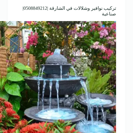
تركيب نوافير وشلالات في الشارقة |0508849212|
صناعية