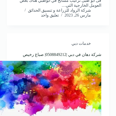
فى ابو ظبى تركيب مسابح في ابوظبي هناك بعض
العومل الخارجية التي…
شركة الرواد للزراعة و تنسيق الحدائق
مارس 26, 2023
تعليق واحد
خدمات دبي
شركة دهان في دبي |0508849212| صباغ رخيص