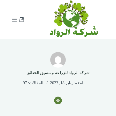
ا
ل
ت
ج
Shopping
ا
cart
و
ز
إ
ل
ى
ا
ل
م
ح
شركة الرواد للزراعة و تنسيق الحدائق
ت
و
انضم: يناير 18, 2023
المقالات: 97
ى