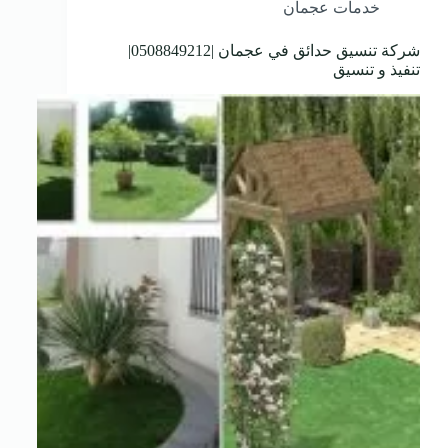
خدمات عجمان
شركة تنسيق حدائق في عجمان |0508849212|
تنفيذ و تنسيق