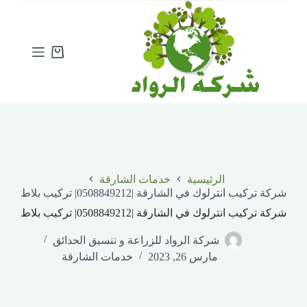
ا
ل
ت
ج
Shopping
ا
cart
و
ز
إ
ل
ى
ا
ل
م
الرئيسية
خدمات الشارقة
ح
شركة تركيب انترلوك في الشارقة |0508849212| تركيب بلاط
ت
و
شركة تركيب انترلوك في الشارقة |0508849212| تركيب بلاط
ى
شركة الرواد للزراعة و تنسيق الحدائق
مارس 26, 2023
خدمات الشارقة