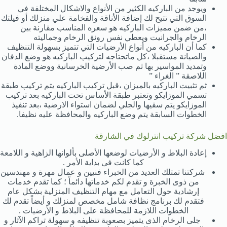
ويوجد من الباركيه الكثير من الأنواع والاشكال المختلفة في
السوق التي تتيح لك إضافة الأناقة والفخامة علي منزلك أو فيلتك
،من ضمن مميزات الباركيه هو سعره المناسب مقارنة بين
الرخام والجرانيت ويعطي نفس رونق الرخام وجماليته
كما أن الباركيه من أنواع الأرضيات التي تتميز بسهولة التنظيف
والصيانة مستقبلا ،كل ماتحتاجه لتركيب الباركيه هو وضع الدفان
وتمديد المواسير بها ثم صب الأرضية الخرسانية ووضع المادة
اللاصقة ” الغراء ”
ثم تثبيت الباركيه بالميزان ،قبل تركيب الباركيه يتم تركيب طبقة
تسمي الموزايكو وتعتبر طبقة الأساس تحت الباركيه بعد تركيب
الموزايكو يتم سقيها والجلي لضمان استواء الارضية ،بعد تنفيذ
الخطوات السابقة يتم وضع الباركيه والمحافظة عليه نظيفا.
افضل شركة تركيب انترلوك في الشارقة
إعادة البلاط و الأرضيات لوضعها الأصلى بألوانها الزاهية و اللامعة
كما كانت فى بداية الأمر .
شركتنا تمتلك العديد من الخبراء فنيين و عمال مهرة و مهندسين
من ذوى الخبرة و تقدم لكم خدماتها دائماً ؛ كما تقدم خدمات
إرشادية حول التعامل مع مهام التنظيف المنزلية بشكل عام
فتقدم لك برنامج نظافة شامل مخصص لمنزلك و أيضاً تقدم لك
الخطوات اللازمة للمحافظة على البلاط و الأرضيات .
جلى الرخام الذى يتميز بصعوبة تنظيفه و سهولة تراكم الآثار و