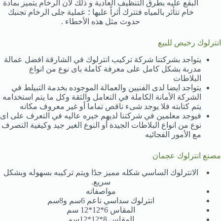
البقع عليه بطرق التنظيف العادية و ذلك لأن الرخام يتميز بمادة
خام تتأثر بالمياه فتترك أثراً عليها ؛ عملية جلى الرخام تجنبك
حدوث مثل هذه الأخطاء .
انترلوك رخيص للبيع
يتواجد بشركتنا شركة تركيب انترلوك في الشارقة افضل عمالة
مدربة بشكل كامل على معرفة كاملة باى نوع من انواع
البلاطات
يتواجد ايضا لدى الفنيين والعمالة الموجوده بخدمة التبيلط في
الشركة الأمانة الكاملة في التعامل والثقة وكل ما يتم استخدامه
يتم كتابته فلا يوجد شىء ناقص تماما أو غير معروف مكانه
فيوجد معلمين في شركتنا لديهم خبره عاليه في التعرف على اى
نوع من انواع البلاطات الجيدة أو النوع الغير جيد وكيفية التصرف
مع الأمور الفجائيه
مصنع انترلوك عجمان
الانترلوك الساسي شكله مميز جدًا ويتم تركيبه بسهوله وبشكل
سريع.
مواصفاته
انترلوك سداسي ناعم 6سم و8سم
المقاس 6*12*12 سم
المقاس 8*12*12سم