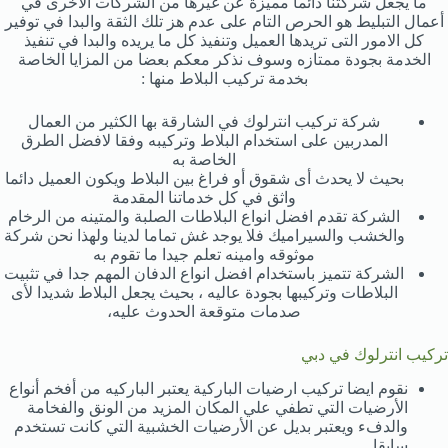
ما يجعل شركتنا دائما مميزة عن غيرها من الشركات الأخرى في
أعمال التبليط هو الحرص التام على عدم هز تلك الثقة والبدا في توفير
كل الامور التى تريدها العميل وتنفيذ كل ما يريده والبدا في تنفيذ
الخدمة بجودة ممتازه وسوف نذكر معكم بعضا من المزايا الخاصة
بخدمة تركيب البلاط منها :
شركة تركيب انترلوك في الشارقة بها الكثير من العمال
المدربين على استخدام البلاط وتركيبه وفقا لافضل الطرق
الخاصة به
بحيث لا يحدث أى شقوق أو فراغ بين البلاط ويكون العميل دائما
واثق في كل خدماتنا المقدمة
الشركة تقدم افضل انواع البلاطات الصلبة والمتينه من الرخام
والخشب والسيراميك فلا يوجد غش تماما لدينا ولهذا نحن شركة
موثوقه وامينه تعلم جيدا ما تقوم به
الشركة تتميز باستخدام افضل انواع الدفان المهم جدا في تثبيت
البلاطات وتركيبها بجودة عاليه ، بحيث يجعل البلاط شديدا لأى
صدمات متوقعة الحدوث عليه،
تركيب انترلوك في دبي
نقوم ايضا تركيب ارضيات الباركية يعتبر الباركيه من أفخم أنواع
الأرضيات التي تطفي علي المكان المزيد من الونق والفخامة
والدفء ويعتبر بديل عن الأرضيات الخشبية التي كانت تستخدم
سابقا