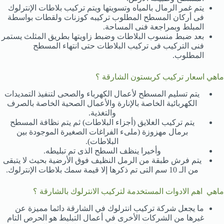
يتم غمر الرمال بالمياه وتسويتها ويتم تركيب بلاطات الإنترلوك
فى أركان المسطح المطلوب تركيبه كوزنات ولقطات بواسطة
المبلط وبمراجعة فنى المساحة.
بعد ضبط منسوب البلاطات وضبط زاويتها بطريق المثلث يستمر
فنى التركيب فى تركيب البلاطات حتى انتهاء المسطح
المطلوب.
ماهي اسعار تركيب كربستون الشارقة ؟
يتم تسليم المسطح لأعمال الكهرباء والصحى لتنفيذ التمديدات
الكهربائية الخاصة بالإنارة والأعمال الصحية الخاصة بالصرف
والتغذية.
يتم تركيب الغلايق (أجزاء البلاطات) ثم يتم نظافة المسطح
برمال مهزوزة (ملىء الفراغات الصغيرة الموجودة بين
البلاطات).
وأخيرا ينظف السطح الذى تم تبليطه.
يتم فرش طبقة من الرمل النظيف فوق الأرضية بحيث لا يتبقى
من الـ 10 سم التى تم ذكرها إلا قيمة سمك بلاطات الإنترلوك.
ماهي اهم الادوات المستخدمة لتركيب الانترلوك بالشارقة ؟
ما يجعل شركة تركيب انترلوك في الشارقة دائما مميزة عن
غيرها من الشركات الأخرى في أعمال التبليط هو الحرص التام