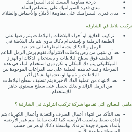
درجة مقاومة البيسك لدى السيراميك.
مدى قدرة السيراميك على إمتصاص الماء.
مدى قدرى السيراميك على مقاومة الأملاح والأحماض والطلاء.
تركيب
بلاط في الشارقة
تركيب الغلايق او أجزاء البلاطات , البلاطات يتم رصها على
الطبقة الرملية و بإستخدام دكاك يدوي يتم دك البلاطة في
الرمل و الدكاك يشبه المطرقة الى حد بعيد .
بعد أن ننتهي من رص بلاطات الانترلوك نقوم برش الرمل الناعم
النظيف فوق سطح البلاطات و بإستخدام الدكاك او الهزاز
الميكانيكي يتم دك المكان و لكن دون استخدام الماء في هذه
المرحلة و تساعد هذه العملية على سد الفراغات الموجودة بين
البلاطات و تثبيتها او تعشيقها بشكل أكبر .
بعد الانتهاء من عملية الدك الاخيرة يتم تنظيف سطح البلاطات
من الرمل الزائد و بذلك نحصل على سطح مستوي جاهز
للإستخدام .
ماهي النصائح التي تقدمها شركة تركيب انترلوك في الشارقة ؟
بعد التأكد من انتهاء أعمال الصرف والتغذية وأعمال الكهرباء يتم
إعادة ضبط مناسيب الأرضية كما كانت سابقا. يتم غمر الأرضية
بالماء بصورة جيدة ثم تدك بواسطة دكاك او هراس حسب
المسطح وطبيعة الأرض.