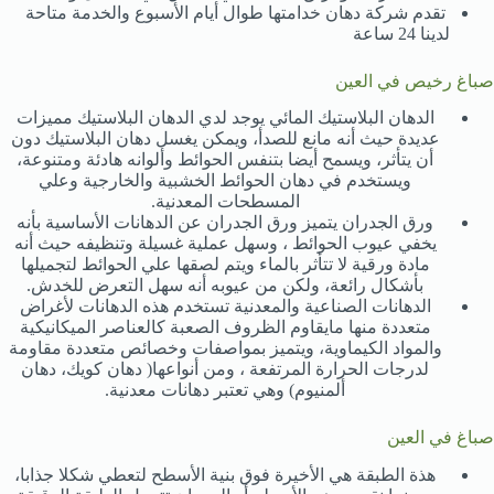
تقدم شركة دهان خدامتها طوال أيام الأسبوع والخدمة متاحة
لدينا 24 ساعة
صباغ رخيص في العين
الدهان البلاستيك المائي يوجد لدي الدهان البلاستيك مميزات
عديدة حيث أنه مانع للصدأ، ويمكن يغسل دهان البلاستيك دون
أن يتأثر، ويسمح أيضا بتنفس الحوائط وألوانه هادئة ومتنوعة،
ويستخدم في دهان الحوائط الخشبية والخارجية وعلي
المسطحات المعدنية.
ورق الجدران يتميز ورق الجدران عن الدهانات الأساسية بأنه
يخفي عيوب الحوائط ، وسهل عملية غسيلة وتنظيفه حيث أنه
مادة ورقية لا تتأثر بالماء ويتم لصقها علي الحوائط لتجميلها
بأشكال رائعة، ولكن من عيوبه أنه سهل التعرض للخدش.
الدهانات الصناعية والمعدنية تستخدم هذه الدهانات لأغراض
متعددة منها مايقاوم الظروف الصعبة كالعناصر الميكانيكية
والمواد الكيماوية، ويتميز بمواصفات وخصائص متعددة مقاومة
لدرجات الحرارة المرتفعة ، ومن أنواعها( دهان كويك، دهان
ألمنيوم) وهي تعتبر دهانات معدنية.
صباغ في العين
هذة الطبقة هي الأخيرة فوق بنية الأسطح لتعطي شكلا جذابا،