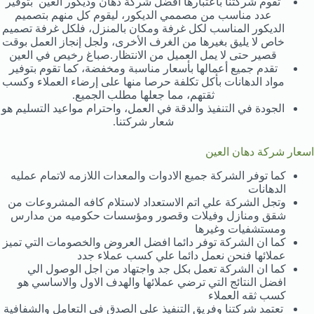
تقوم شركتنا باعتبارها أفضل شركة دهان وديكور العين بتوفير
عدد مناسب من مصممي الديكور، ليقوم كل منهم بتصميم
الديكور المناسب لكل غرفة ومكان بالمنزل، فلكل غرفة تصميم
خاص لا يليق بغيرها من الغرف الأخرى، ولجل إنجاز العمل بوقت
قصير حتى لا يمل العميل من الانتظار.صباغ رخيص في العين
تقدم جميع أعمالها بأسعار مناسبة ومخفضة، كما تقوم بتوفير
مواد الدهانات بأكل تكلفة حرصا منها على إرضاء العملاء وكسب
ثقتهم، مما جعلها مطلب الجميع.
الجودة في التنفيذ والدقة في العمل، واحترام مواعيد التسليم هو
شعار شركتنا.
اسعار شركة دهان العين
كما توفر الشركة جميع الادوات والمعدات اللازمه لاتمام عمليه
الدهانات
وتجل الشركة علي اتم الاستعداد لاستلام كافه المشروعات من
شقق ومنازل وفيلات وقصور ومؤسسات حكوميه من مدارس
ومستشفيات وغيرها
كما ان الشركة توفر دائما افضل العروض والخصومات التي تميز
عملائها فنحن نعمل دائما علي كسب عملاء جدد
كما ان الشركة تعمل بكل جد واجتهاد من اجل الوصول الي
افضل النتائج التي ترضي عملائها والهدف الاول والاساسي هو
كسب ثقه العملاء
تعتمد شركتنا وفريق التنفيذ علي الصدق في التعامل والشفافية