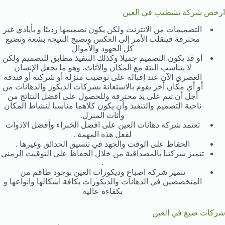
ارخص شركة تشطيب في العين
التصميمات من الانترنت ولكن يكون تصميمها رديئا و بأيادي غير
محترفة فينقلب الأمر إلى العكس وتصبح النتيجة بشعة وتضيع
كل الجهود والأموال
أو قد يكون التصميم جميلا وكذلك التنفيذ مطابق للتصميم ولكن
لا يتناسب البتة مع المكان والأثاث، وهو ما يجعل الإنسان
العصري الآن عند إقباله على توضيب منزله أو شركته أو فندقه
أو أي مكان أخر يقوم بالاستعانة بشركات الديكور والدهانات من
أجل أن تتم على يد محترفة وللحصول على أفضل النتائج من
ناحية التصميم والتنفيذ وأن يكون كلاهما مناسبا لنشاط المكان
وأثاث المنزل.
تعتمد شركة دهانات العين على افضل الخبراء وأفضل الادوات
لفعل هذه المهمة .
الحفاظ على الوقت والجهد في تنسيق الحدائق وغيرها .
تتميز شركتنا بالمصداقية من خلال الحفاظ على التوقيت الزمني
.
تتميز شركة اصباغ وديكورات العين بوجود طاقم من
المتخصصين في الدهانات والديكورات بكافة اشكالها وانواعها و
بكفاءة عالية
شركات صبغ في العين