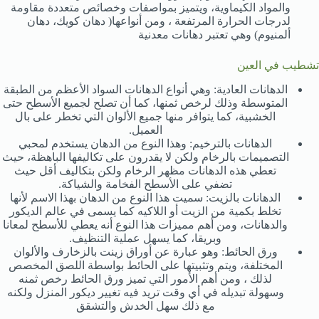
والمواد الكيماوية، ويتميز بمواصفات وخصائص متعددة مقاومة
لدرجات الحرارة المرتفعة ، ومن أنواعها( دهان كويك، دهان
ألمنيوم) وهي تعتبر دهانات معدنية
تشطيب في العين
الدهانات العادية: وهي أنواع الدهانات السواد الأعظم من الطبقة
المتوسطة وذلك لرخص ثمنها، كما أن تصلح لجميع الأسطح حتى
الخشبية، كما يتوافر منها جميع الألوان التي تخطر على بال
العميل.
الدهانات بالترخيم: وهذا النوع من الدهان يستخدم لمحبي
التصميمات بالرخام ولكن لا يقدرون على تكاليفها الباهظة، حيث
تعطي هذه الدهانات مظهر الرخام ولكن بتكاليف أقل حيث
تضفي على الأسطح الفخامة والشياكة.
الدهانات بالزيت: سميت هذا النوع من الدهان بهذا الاسم لأنها
تخلط بكمية من الزيت أو اللاكيه كما يسمى في عالم الديكور
والدهانات، ومن أهم مميزات هذا النوع أنه يعطي للأسطح لمعانا
وبريقا، كما يسهل عملية التنظيف.
ورق الحائط: وهو عبارة عن أوراق زينت بالزخارف والألوان
المختلفة، ويتم وتثبيتها على الحائط بواسطة اللصق المخصص
لذلك ، ومن أهم الأمور التي تميز ورق الحائط رخص ثمنه
وسهولة تبديله في أي وقت تريد فيه تغيير ديكور المنزل ولكنه
مع ذلك سهل الخدش والتشقق