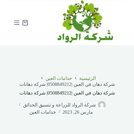
ا
ل
ت
ج
Shopping
ا
cart
و
ز
إ
ل
ى
ا
ل
م
الرئيسية
خدامات العين
ح
شركة دهان في العين |0508849212| شركة دهانات
ت
و
شركة دهان في العين |0508849212| شركة دهانات
ى
شركة الرواد للزراعة و تنسيق الحدائق
مارس 26, 2023
خدامات العين