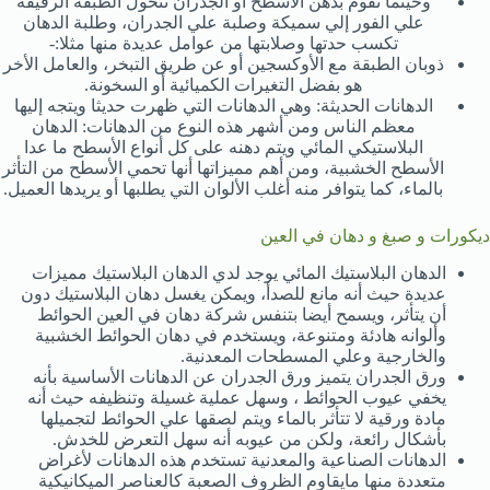
وحينما نقوم بدهن الأسطح أو الجدران تتحول الطبقة الرقيقة
علي الفور إلي سميكة وصلبة علي الجدران، وطلبة الدهان
تكسب حدتها وصلابتها من عوامل عديدة منها مثلا:-
ذوبان الطبقة مع الأوكسجين أو عن طريق التبخر، والعامل الأخر
هو بفضل التغيرات الكميائية أو السخونة.
الدهانات الحديثة: وهي الدهانات التي ظهرت حديثا ويتجه إليها
معظم الناس ومن أشهر هذه النوع من الدهانات: الدهان
البلاستيكي المائي ويتم دهنه على كل أنواع الأسطح ما عدا
الأسطح الخشبية، ومن أهم مميزاتها أنها تحمي الأسطح من التأثر
بالماء، كما يتوافر منه أغلب الألوان التي يطلبها أو يريدها العميل.
ديكورات و صبغ و دهان في العين
الدهان البلاستيك المائي يوجد لدي الدهان البلاستيك مميزات
عديدة حيث أنه مانع للصدأ، ويمكن يغسل دهان البلاستيك دون
أن يتأثر، ويسمح أيضا بتنفس شركة دهان في العين الحوائط
وألوانه هادئة ومتنوعة، ويستخدم في دهان الحوائط الخشبية
والخارجية وعلي المسطحات المعدنية.
ورق الجدران يتميز ورق الجدران عن الدهانات الأساسية بأنه
يخفي عيوب الحوائط ، وسهل عملية غسيلة وتنظيفه حيث أنه
مادة ورقية لا تتأثر بالماء ويتم لصقها علي الحوائط لتجميلها
بأشكال رائعة، ولكن من عيوبه أنه سهل التعرض للخدش.
الدهانات الصناعية والمعدنية تستخدم هذه الدهانات لأغراض
متعددة منها مايقاوم الظروف الصعبة كالعناصر الميكانيكية