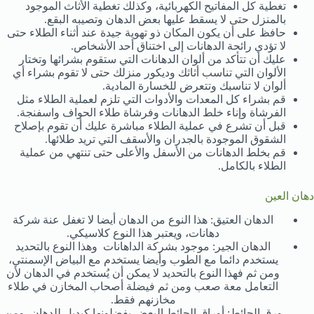
تغطية كل المفاتيح الكهربائية، وكذلك تغطية الأثاث الموجود
بالمنزل حتى لا يسقط عليها بعض الدهان وتصيبه البقع.
حافظ على أن يكون المكان ذو تهوية جيدة عند أثناء الطلاء حتى
لا تؤدي رائحة الدهانات إلى اختناق أحد الأشخاص.
عليك أن تتأكد من ألوان الدهانات التي ستقوم بشرائها وتختار
الألوان التي تناسب أثاثك وديكور منزلك حتى لا تقوم بشراء أي
ألوان لا تناسبك وتتعرض للخسارة المادية.
قم بشراء كل المعدات والأدوات التي تلزم لعملية الطلاء مثل
الفرشاة وإناء خلط الدهانات وفرشاة طلاء الحواف واسفنجة.
قبل أن تشرع في عملية الطلاء مباشرة عليك أن تقوم بإصلاح
الشقوق الموجودة بالجدران والأسقف التي تريد طلائها.
قم بخلط الدهانات من الأسفل والأعلى حتى تنتهي من عملية
الطلاء بالكامل.
دهان العين
الدهان العتيق: هذا النوع من الدهان أيضا لا تغفل عنة شركة
دهانات، ويعتبر هذا النوع كلاسيكي.
الدهان الجير: موجود بشركة الداهانات وهذا النوع بالتحديد
يستخدم دائما مع الطوب وأيضا يستخدم مع البياض الإسمنتي،
ومن ثم فهذا النوع بالتحديد لا يمكن أن يُستخدم في الدهان لأن
التعامل معة صعب ومن ثم فيضلة أصحاب المخازن في طلاء
مخازنهم فقط.
ورق الحائط: أوراق الحائط البعض يفضلونها كبديل للدهان، ومن