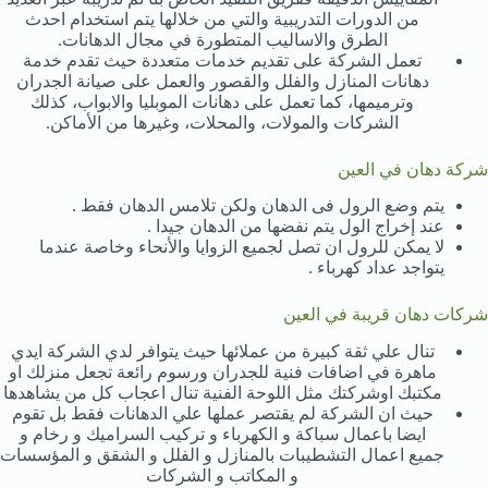
من الدورات التدريبية والتي من خلالها يتم استخدام احدث
الطرق والاساليب المتطورة في مجال الدهانات.
تعمل الشركة على تقديم خدمات متعددة حيث تقدم خدمة
دهانات المنازل والفلل والقصور والعمل على صيانة الجدران
وترميمها، كما تعمل على دهانات الموبليا والابواب، كذلك
الشركات والمولات، والمحلات، وغيرها من الأماكن.
شركة دهان في العين
يتم وضع الرول فى الدهان ولكن تلامس الدهان فقط
.
عند إخراج الول يتم نفضها من الدهان جيدا
.
لا يمكن للرول ان تصل لجميع الزوايا والأنحاء وخاصة عندما
يتواجد عداد كهرباء
.
شركات دهان قريبة في العين
تنال علي ثقة كبيرة من عملائها حيث يتوافر لدي الشركة ايدي
ماهرة في اضافات فنية للجدران ورسوم رائعة تجعل منزلك او
مكتبك اوشركتك مثل اللوحة الفنية تنال اعجاب كل من يشاهدها
حيث ان الشركة لم يقتصر عملها علي الدهانات فقط بل تقوم
ايضا باعمال سباكة و الكهرباء و تركيب السراميك و رخام و
جميع اعمال التشطيبات بالمنازل و الفلل و الشقق و المؤسسات
و المكاتب و الشركات