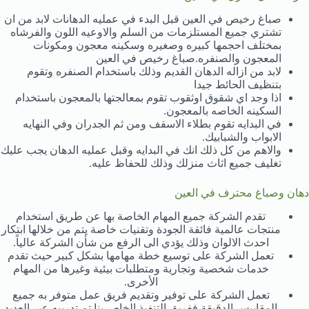
صباغ رخيص في العين قبل البدء في عمليه الدهانات لابد من ان
تشتري جميع المستلزمات من السلم والاوعيه اللون والفرشاه
بمختلف احجمها كبيره وصغيره وسكينه معجون ومكونات
المعجون والصنفره.صباغ رخيص في العين
لابد من ازاله الدهان القديم وذلك باستخدام الصنفره وتقوم
بتنظيف الحائط جيدا
اذا وجد اي شقوق اوثقوب تقوم بمعالجتها بالمعجون باستخدام
السكينه الخاصه بالمعجون.
في البدايه تقوم بطلاء الاسقف ومن ثم الجدران وفي النهايه
الابواب والشبابيك.
والاهم من كل ذلك انك في البدايه وقبل عمليه الدهان يجب عليك
تغليف جميع اثاث منزلك وذلك للحفاظ عليه.
دهان وصباغ محترف في العين
تقدم الشركة جميع المهام الخاصة بها عن طريق استخدام
منتجات عالمية فائقة الجودة وتقنيات خاصة يتم من خلالها ابتكار
احدث الالوان وذلك يؤدي الى الرفع من شأن الشركة عالياً.
تعمل الشركة على توسيع خطة مهامها بشكل كبير حيث تقدم
خدمات شخصية وتجارية ومتطلبات بيئية وغيرها من المهام
الأخرى.
تعمل الشركة على توفير وتقديم فريق عمل متوفر به جميع
المقاييس الدقيقة ففريق التنفيذ الخاص بنا تم تدريبه عبر العديد