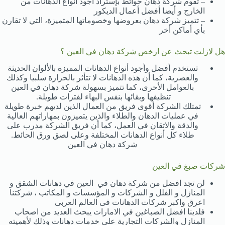
– تقوم شركة دهان حوائط بإستراد أجود أنواع الدهانات من
الخارج و أيضا أفضل أعمال الديكور
– تتميز شركة دهان بعروضها وخصوماتها المتميزة، التي لا تقارن
بأي أماكن أخر
هل لازلت تبحث عن ارخص شركة دهان في العين ؟
تستخدم أفضل وأجود أنواع الدهانات المميزة بالألوان الحديثة
والعصرية، كما أن هذه الدهانات لا تتأثر بالحرارة سلبيا وكذلك
بالعوامل الأخرى، كما تتميز بسهولة شركة دهان في العين
تنظيفها وبقائها بنفس البهاء لفترات طويلة.
تمتلك الشركة أقوى فريق من العمال الذين لديهم خبرة طويلة
في عمليات الدهان والطلاء والذين يتميزون بمهاراتهم العالية
والدقة والاتقان في العمل، كما أن فريق الشركة مدرب على
طلاء كل أنواع الدهانات المختلفة وعلى لصق ورق الحائط.
شركة دهان في العين
شركات صبغ في العين
لن تجد افضل من شركة دهان في العين في دهانات الشقق و
المنازل و الفلل و الشركات و المؤسسات و المكاتب ، شركتنا
اعرق واكبر شركات الدهانات فى العالم العربى
فلدينا افضل الصباغين في الامارات يبحث العديد من اصحاب
المنازل والشركات التجارية على خدمات دهانات وذلك لأهميته