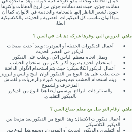
جمال الحائط، ويجعله يبدو كلوحة فنية جميلة، وهذا ما تجده في
دهانات جوتن، حيث تعد دهانات جوتن من أروع الدهانات وأكثرها
جودة، تُشعر الناظر إليها بالفخامة والجاذبية في الألوان، كما أن
منها ألوان تناسب كل الديكورات العصرية والحديثة، والكلاسيكية
أيضًا،
ماهي العروض التي توفرها شركة دهانات في العين ؟
أعمال الديكورات الحديثة أو المودرن: ويعد أحدث صيحات
الديكور في العصر الحديث
ويمثل اتجاه معظم الناس الآن، ويغلب على الديكور
استخدام الحديد بصورة أكثر بكثير من استخدام الخشب.
أعمال الديكور الكلاسيكي: حيث يتم استخدام الألوان الدافئة
حيث يغلب على هذا النوع من الديكور ألوان البيج والبني والبرونز
ويتم استخدام الخشب فيه بصورة كبيرة والزهريات والقماش
المزخرف والشموع
والستائر ذات البراقع، ويسمى أيضا هذا النوع من الديكور
بالديكور التقليدي.
ماهي ارقام التواصل مع معلم صباغ العين ؟
أعمال ديكورات الانتقال: وهذا النوع من الديكور يعد مزيجا بين
الديكور الكلاسيكي
أو التقليدي والديكور الحديث أو المودرن، ويجمع هذا النوع بين