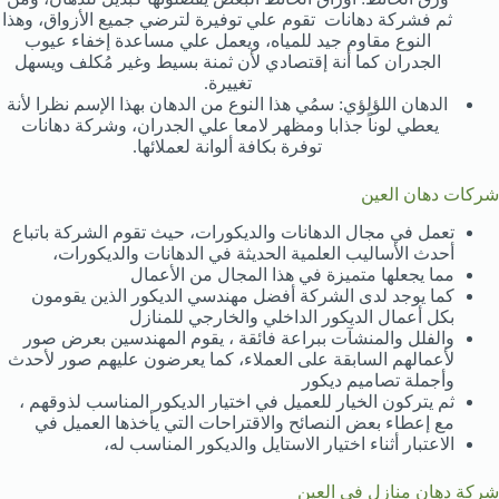
ثم فشركة دهانات تقوم علي توفيرة لترضي جميع الأزواق، وهذا
النوع مقاوم جيد للمياه، ويعمل علي مساعدة إخفاء عيوب
الجدران كما أنة إقتصادي لأن ثمنة بسيط وغير مُكلف ويسهل
تغييرة.
الدهان اللؤلؤي: سمُي هذا النوع من الدهان بهذا الإسم نظرا لأنة
يعطي لوناً جذابا ومظهر لامعا علي الجدران، وشركة دهانات
توفرة بكافة ألوانة لعملائها.
شركات دهان العين
تعمل في مجال الدهانات والديكورات، حيث تقوم الشركة باتباع
أحدث الأساليب العلمية الحديثة في الدهانات والديكورات،
مما يجعلها متميزة في هذا المجال من الأعمال
كما يوجد لدى الشركة أفضل مهندسي الديكور الذين يقومون
بكل أعمال الديكور الداخلي والخارجي للمنازل
والفلل والمنشآت ببراعة فائقة ، يقوم المهندسين بعرض صور
لأعمالهم السابقة على العملاء، كما يعرضون عليهم صور لأحدث
وأجملة تصاميم ديكور
ثم يتركون الخيار للعميل في اختيار الديكور المناسب لذوقهم ،
مع إعطاء بعض النصائح والاقتراحات التي يأخذها العميل في
الاعتبار أثناء اختيار الاستايل والديكور المناسب له،
شركة دهان منازل في العين