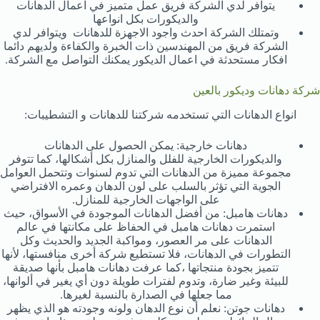
يتوافر لدي الشركة فريق عمل متميز في اعمال الدهانات
والديكورات بكل انواعها
وتمتلك الشركة احدث واجود الاجهزة للدهانات ويتوافر لدي
الشركة فريق من المهندسين ذات الخبرة والكفاءة ولديهم دائما
افكار مستحدثة في اعمال الديكور يمكنك التواصل مع الشركة.
شركة دهانات وديكور بالعين
انواع الدهانات التي تستخدمه شركتنا للدهانات و التشطيبات:
دهانات خارجية: يمكن الحصول على الدهانات
والديكورات الخارجية للفلل والمنازل بكل أشكالها، كما تتوفر
مجموعة مميزة من الدهانات التي تدوم لسنوات وتتحمل العوامل
الجوية التي تؤثر بالسلب على لون الدهان وعمره الافتراضي
على الواجهات الخارجية للمنازل.
دهانات هامبل: من أفضل الدهانات الموجودة في الأسواق، حيث
استمرت دهانات هامبل في الحفاظ على مكانتها في عالم
الدهانات على مر العصور، ومواكبة الجديد والحديث وكل
التطورات في الدهانات، فلا تستطيع شركة أخرى منافستها، لأنها
تتميز بجودة منتجاتها ،كما عرفت دهانات هامبل بأنها صديقة
للبيئة وغير ضارة، وتدوم لفترات طويلة دون أي يغير في ألوانها،
مما جعلها في الصدارة بالنسبة لغيرها.
دهانات جوتن: نعلم أن نوع الدهان ولونه وجودته هو الذي يظهر